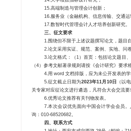
15.高端制造与管理会计创新；
16.服务业（金融机构、信息传输、交通
17.数智时代管理会计人才培养创新研究。
三、征文要求
1.围绕但不限于上述议题撰写论文，题目
2.论文采用实证、规范、案例、实地、问
3.论文格式：（
1
）首页：包括论文题目、
（
4
）参考文献著录规则请按《会计研究》要求
4.用
word
文档排版，应为未公开发表的学
5.征文截止日期为
2023
年
11
月
10
日
（以电
关专家对应征论文进行遴选，凡符合大会交流要
6.优秀论文推荐有关刊物发表。
7.本次会议优先面向中国会计学会会员
询：
010-68520682
。
四、联系方式
1.地址：西安市咸宁西路
28
号（邮编：
71