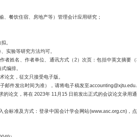
运输、餐饮住宿、房地产等）管理会计应用研究；
自拟。
卷、实验等研究方法均可。
作者姓名、作者单位、通讯方式（
2
）次页：包括中英文摘要（
格式编排。
术论文，征文只接受电子版。
子邮件发出时间为准），请将电子稿发至
accounting@xjtu.edu.
求的论文，将在
2023
年
11
月
15
日前发出正式的会议论文录用通
。入会标准及方式：登录中国会计学会网站
(www.asc.org.cn)
，点
0049
）