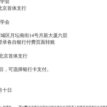
学会
北京首体支行
学会
区月坛南街
14
号月新大厦六层
登录各自银行付费页面转账
北京首体支行
后，
可选择银行卡支付
。
月十日